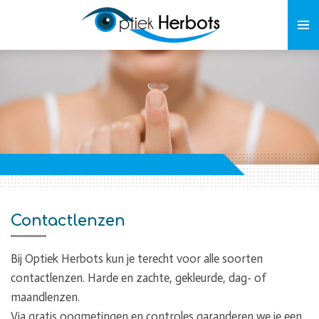
Ga
direct
naar
de
hoofdinhoud
Contactlenzen
Bij Optiek Herbots kun je terecht voor alle soorten
contactlenzen. Harde en zachte, gekleurde, dag- of
maandlenzen.
Via gratis oogmetingen en controles garanderen we je een