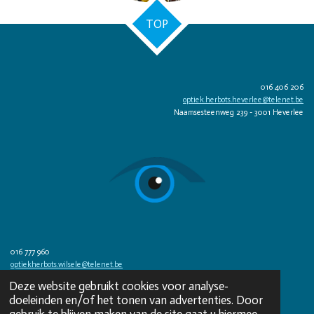
TOP
016 406 206
optiek.herbots.heverlee@telenet.be
Naamsesteenweg 239 - 3001 Heverlee
016 777 960
optiekherbots.wilsele@telenet.be
Aarschotsesteenweg 335 - 3012 Wilsele
Deze website gebruikt cookies voor analyse-
© 2023 - 2026 Optiek Herbots
doeleinden en/of het tonen van advertenties. Door
Powered by
JouwWeb